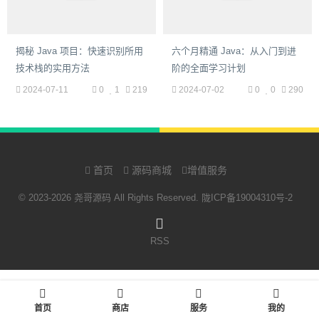
揭秘 Java 项目：快速识别所用
六个月精通 Java：从入门到进
技术栈的实用方法
阶的全面学习计划
2024-07-11
0
1
219
2024-07-02
0
0
290
首页
源码商城
增值服务
© 2023-2026 尧哥源码 All Rights Reserved.
陇ICP备19004310号-2
RSS
首页
商店
服务
我的