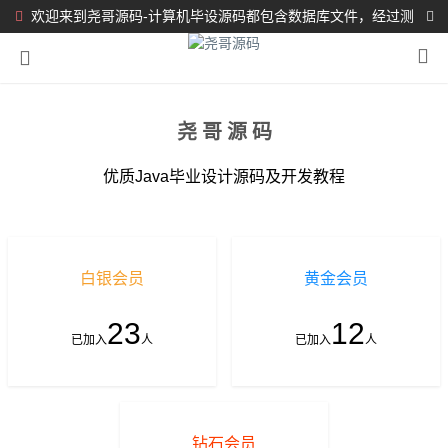
欢迎来到尧哥源码-计算机毕设源码都包含数据库文件，经过测
试都完整可运行！！！
尧哥源码
优质Java毕业设计源码及开发教程
白银会员
黄金会员
23
12
已加入
人
已加入
人
钻石会员