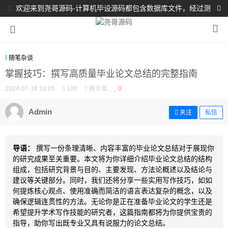
欢迎来到尧哥源码-计算机毕设源码都包含数据库文件，经过测
试都完整可运行！！！
随笔杂谈
掌握技巧：撰写高质量毕业论文总结的完整指南
2024-07-18 18:05
108
抢沙发
0
Admin
关注
私信
导语：
撰写一份条理清晰、内容丰富的毕业论文总结对于展现你
的研究成果至关重要。本文将为你详细介绍毕业论文总结的结构
组成，包括研究背景与目的、主要发现、方法论概述以及结论与
建议等关键部分。同时，我们还将分享一些实用写作技巧，如如
何提炼核心观点、使用准确而简洁的语言表达复杂的概念，以及
确保逻辑连贯性的方法。无论你是正在准备毕业论文的学生还是
希望提升学术写作技能的研究者，这篇指南都将为你提供宝贵的
指导，助你写出既专业又具有说服力的论文总结。