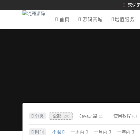
欢迎来
首页
源码商城
增值服务
分类
全部
Java之路
使用教程
(29)
(2)
(8)
时间
不限
一周内
一月内
一年内