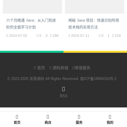
六个月精通 Java：从入门到进
揭秘 Java 项目：快速识别所用
阶的全面学习计划
技术栈的实用方法
2024-07-02
0
0
290
2024-07-11
0
1
219
首页
源码商城
增值服务
© 2023-2026 尧哥源码 All Rights Reserved.
陇ICP备19004310号-2
RSS
首页
商店
服务
我的