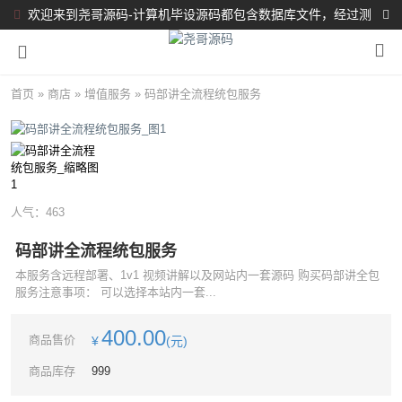
欢迎来到尧哥源码-计算机毕设源码都包含数据库文件，经过测
试都完整可运行！！！
首页
»
商店
»
增值服务
»
码部讲全流程统包服务
人气：
463
码部讲全流程统包服务
本服务含远程部署、1v1 视频讲解以及网站内一套源码 购买码部讲全包
服务注意事项： 可以选择本站内一套...
400.00
商品售价
¥
(元)
商品库存
999