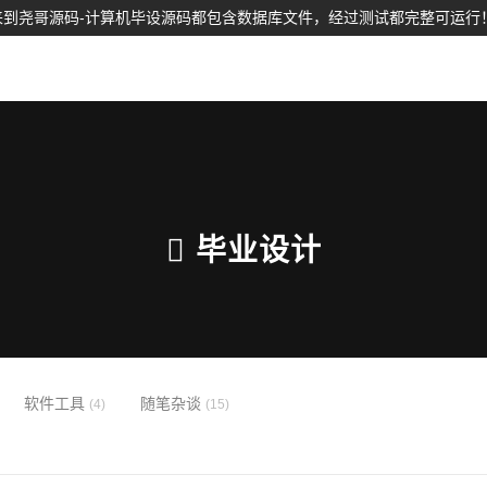
到尧哥源码-计算机毕设源码都包含数据库文件，经过测试都完整可运行
毕业设计
软件工具
随笔杂谈
(4)
(15)