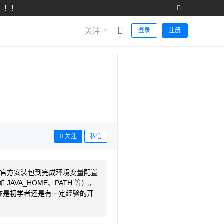
！！！
关注
登录
注册
关注
私信
下载官方安装包到完成环境变量配置
VA_HOME、PATH 等）。
论你是初学者还是有一定经验的开
。