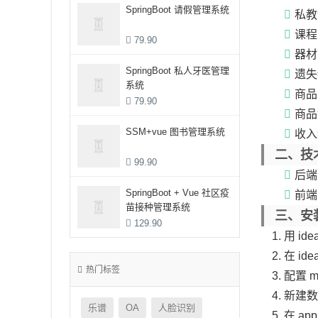
SpringBoot 请假管理系统
私教
课程
79.90
器材
SpringBoot 私人牙医管理
遗失
系统
商品
79.90
商品
SSM+vue 图书管理系统
收入
二、技
99.90
后端：
SpringBoot + Vue 社区疫
前端：
苗接种管理系统
三、安
129.90
用 id
在 id
热门标签
配置 
新建数
乐谱
OA
人脸识别
在 ap