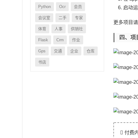
Python
Ocr
会员
启动
会议室
二手
专家
更多项目
体育
人事
供销社
四、项
Flask
Crm
作业
Gps
交通
企业
仓库
书店
付费