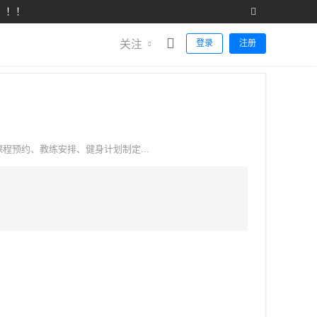
！！！
关注
登录
注册
、课程预约、教练安排、健身计划制定...