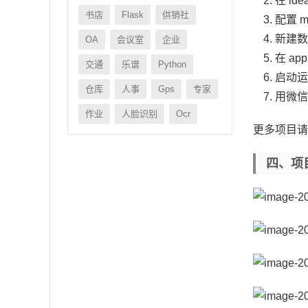
在 id
书店
Flask
供销社
配置 
新建数
OA
会议室
企业
在 ap
交通
乐谱
Python
启动
仓库
人事
Gps
专家
用微信开
作业
人脸识别
Ocr
更多项目
四、项