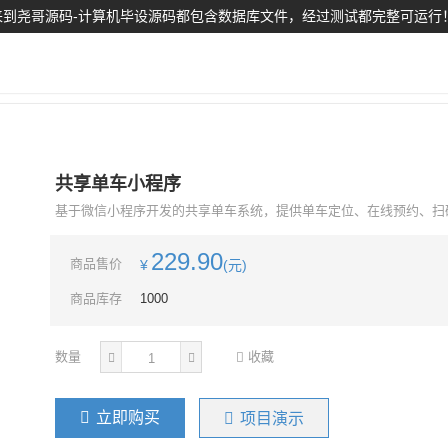
到尧哥源码-计算机毕设源码都包含数据库文件，经过测试都完整可运行
共享单车小程序
基于微信小程序开发的共享单车系统，提供单车定位、在线预约、扫码
229.90
商品售价
¥
(元)
商品库存
1000
数量
收藏
立即购买
项目演示