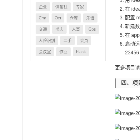
用 id
企业
供销社
专家
在 id
配置 
Crm
Ocr
仓库
乐谱
新建数
交通
书店
人事
Gps
在 ap
人脸识别
二手
会员
启动
会议室
作业
Flask
23456
更多项目
四、项