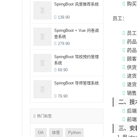
购买
SpringBoot 风景推荐系统
139.90
员工：
SpringBoot + Vue 问卷调
员工
查系统
药品
279.90
药品
SpringBoot 驾校预约管理
顾客
系统
供货
69.90
进货
SpringBoot 导师管理系统
退货
销售
79.90
二、技
后端：
热门标签
前端：
三、安
OA
体育
Python