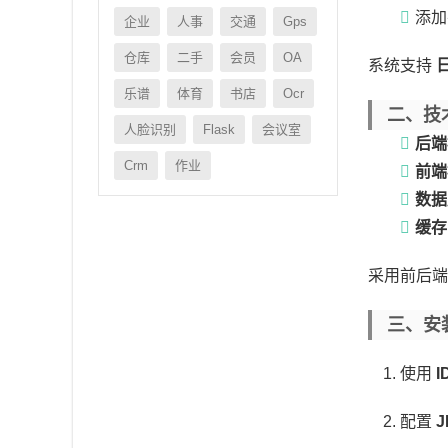
添加
企业
人事
交通
Gps
仓库
二手
会员
OA
系统支持
乐谱
体育
书店
Ocr
二、技
人脸识别
Flask
会议室
后端
Crm
作业
前端
数据
缓存
采用前后端
三、安
使用
I
配置
J