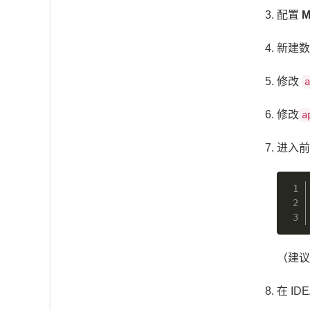
配置
M
新建数
修改
a
修改
a
进入
（建议 
在 I