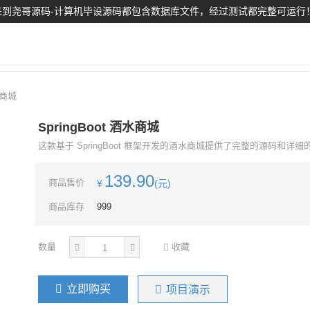
到尧哥源码-计算机毕设源码都包含数据库文件，经过测试都完整可运行
水商城
SpringBoot 酒水商城
这款基于 SpringBoot 框架开发的酒水商城提供了完整的源码和详
139.90
商品售价
¥
(元)
商品库存
999
数量
收藏
立即购买
项目演示