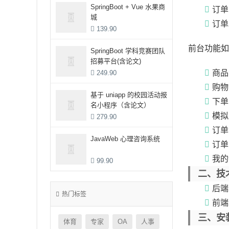
SpringBoot + Vue 水果商
订单
城
订单
139.90
前台功能如
SpringBoot 学科竞赛团队
招募平台(含论文)
商品
249.90
购物
基于 uniapp 的校园活动报
下单
名小程序（含论文）
模拟
279.90
订单
JavaWeb 心理咨询系统
订单
我的
99.90
二、技
后端：
热门标签
前端：
三、安
体育
专家
OA
人事