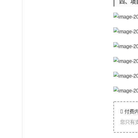
四、项
付费
您只有