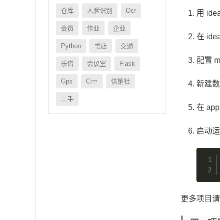
仓库
人脸识别
Ocr
用 id
会员
作业
企业
在 id
Python
书店
交通
配置 
乐谱
会议室
Flask
Gps
Crm
供销社
新建数
二手
在 ap
启动运
更多项目